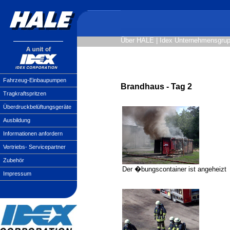
Über HALE
|
Idex Unternehmensgru
Fahrzeug-Einbaupumpen
Brandhaus - Tag 2
Tragkraftspritzen
Überdruckbelüftungsgeräte
Ausbildung
Informationen anfordern
Vertriebs- Servicepartner
Zubehör
Der �bungscontainer ist angeheizt
Impressum