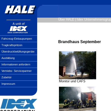
Über HALE
|
Idex Unternehmensgru
Fahrzeug-Einbaupumpen
Brandhaus September
Tragkraftspritzen
Überdruckbelüftungsgeräte
Ausbildung
Informationen anfordern
Vertriebs- Servicepartner
Zubehör
Monitor und CAFS
Impressum